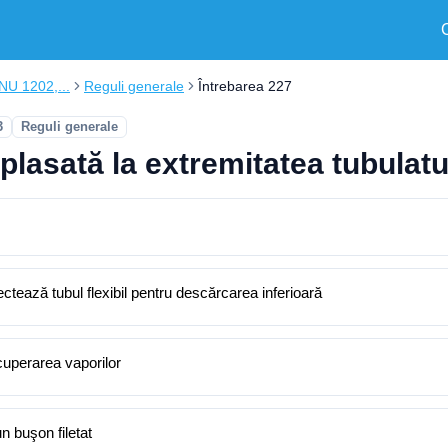
ONU 1202,...
Reguli generale
Întrebarea 227
3
Reguli generale
lasată la extremitatea tubulatur
ctează tubul flexibil pentru descărcarea inferioară
cuperarea vaporilor
n buşon filetat