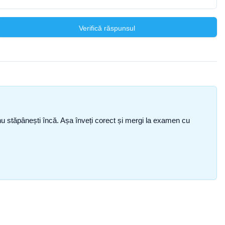
Verifică răspunsul
ce nu stăpânești încă. Așa înveți corect și mergi la examen cu