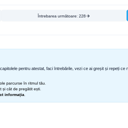
Întrebarea următoare:
228
capitolele pentru atestat, faci întrebările, vezi ce ai greșit și repeți 
itole parcurse în ritmul tău.
 și cât de pregătit ești.
ect informația
.