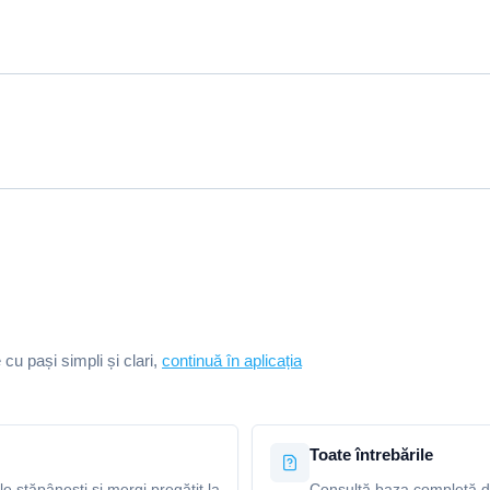
e cu pași simpli și clari,
continuă în aplicația
Toate întrebările
le stăpânești și mergi pregătit la
Consultă baza completă de