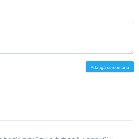
Adaugă comentariu
 întrebări pentru Consilieri de siguranță - numerele ONU