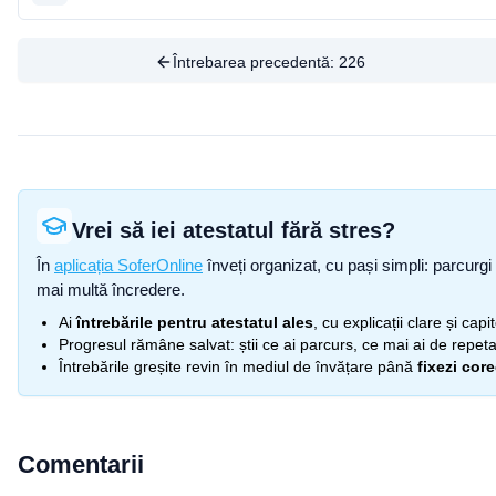
Întrebarea precedentă:
226
Vrei să iei atestatul fără stres?
În
aplicația SoferOnline
înveți organizat, cu pași simpli: parcurgi 
mai multă încredere.
Ai
întrebările pentru atestatul ales
, cu explicații clare și cap
Progresul rămâne salvat: știi ce ai parcurs, ce mai ai de repetat
Întrebările greșite revin în mediul de învățare până
fixezi cor
Comentarii