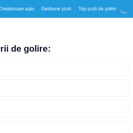
Chestionare auto
Gestiune școli
Top școli de șoferi
ii de golire: