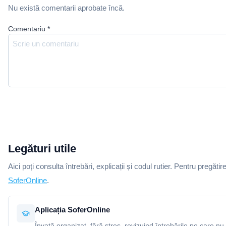
Nu există comentarii aprobate încă.
Comentariu
*
Legături utile
Aici poți consulta întrebări, explicații și codul rutier. Pentru pregătir
SoferOnline
.
Aplicația SoferOnline
Învață organizat, fără stres, revizuind întrebările pe care nu 