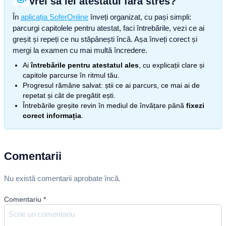
Vrei să iei atestatul fără stres?
În
aplicația SoferOnline
înveți organizat, cu pași simpli:
parcurgi capitolele pentru atestat, faci întrebările, vezi ce ai
greșit și repeți ce nu stăpânești încă. Așa înveți corect și
mergi la examen cu mai multă încredere.
Ai
întrebările pentru atestatul ales
, cu explicații clare și
capitole parcurse în ritmul tău.
Progresul rămâne salvat: știi ce ai parcurs, ce mai ai de
repetat și cât de pregătit ești.
Întrebările greșite revin în mediul de învățare până
fixezi
corect informația
.
Comentarii
Nu există comentarii aprobate încă.
Comentariu
*