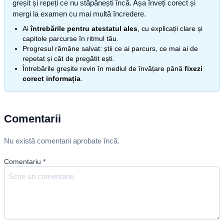
greșit și repeți ce nu stăpânești încă. Așa înveți corect și
mergi la examen cu mai multă încredere.
Ai
întrebările pentru atestatul ales
, cu explicații clare și
capitole parcurse în ritmul tău.
Progresul rămâne salvat: știi ce ai parcurs, ce mai ai de
repetat și cât de pregătit ești.
Întrebările greșite revin în mediul de învățare până
fixezi
corect informația
.
Comentarii
Nu există comentarii aprobate încă.
Comentariu
*