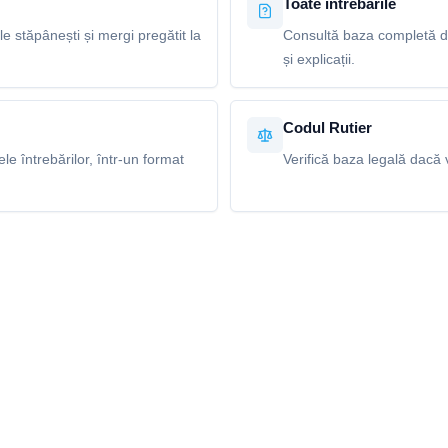
Toate întrebările
le stăpânești și mergi pregătit la
Consultă baza completă de 
și explicații.
Codul Rutier
e întrebărilor, într-un format
Verifică baza legală dacă v