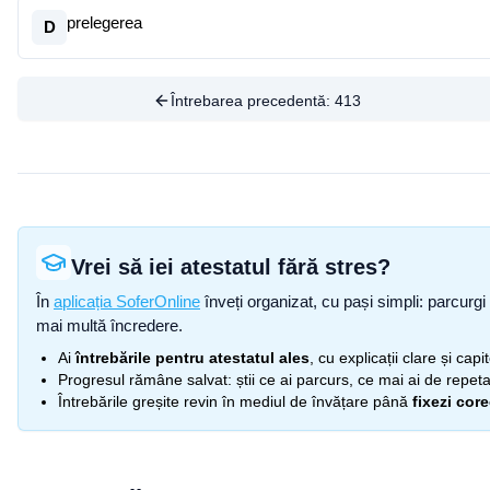
prelegerea
D
Întrebarea precedentă:
413
Vrei să iei atestatul fără stres?
În
aplicația SoferOnline
înveți organizat, cu pași simpli: parcurgi 
mai multă încredere.
Ai
întrebările pentru atestatul ales
, cu explicații clare și cap
Progresul rămâne salvat: știi ce ai parcurs, ce mai ai de repetat
Întrebările greșite revin în mediul de învățare până
fixezi cor