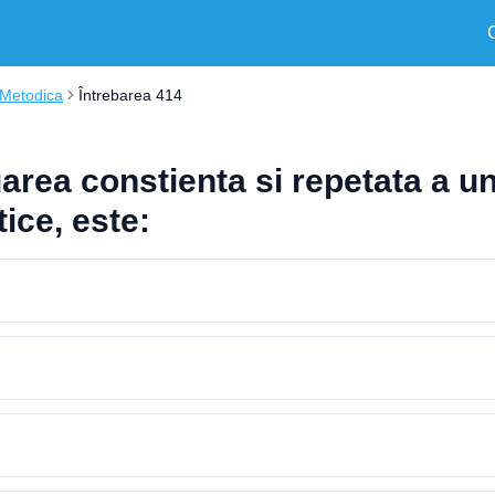
Metodica
Întrebarea 414
ea constienta si repetata a uno
tice, este: