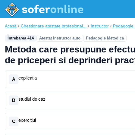
Acasă
Chestionare atestate profesional...
Instructor
Pedagogie 
Întrebarea 414
Atestat instructor auto
Pedagogie Metodica
Metoda care presupune efectuar
de priceperi si deprinderi prac
explicatia
A
studiul de caz
B
exercitiul
C