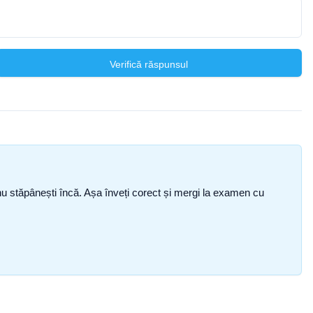
Verifică răspunsul
ce nu stăpânești încă. Așa înveți corect și mergi la examen cu