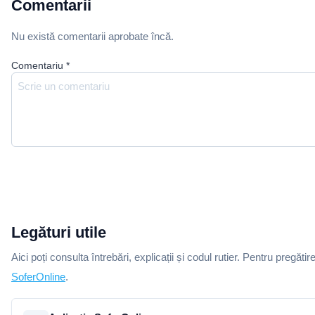
Comentarii
Nu există comentarii aprobate încă.
Comentariu
*
Legături utile
Aici poți consulta întrebări, explicații și codul rutier. Pentru pregătir
SoferOnline
.