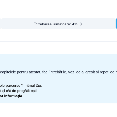
Întrebarea următoare:
415
capitolele pentru atestat, faci întrebările, vezi ce ai greșit și repeți 
itole parcurse în ritmul tău.
 și cât de pregătit ești.
ect informația
.