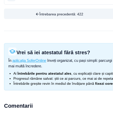
Întrebarea precedentă:
422
Vrei să iei atestatul fără stres?
În
aplicația SoferOnline
înveți organizat, cu pași simpli: parcurgi 
mai multă încredere.
Ai
întrebările pentru atestatul ales
, cu explicații clare și cap
Progresul rămâne salvat: știi ce ai parcurs, ce mai ai de repetat
Întrebările greșite revin în mediul de învățare până
fixezi cor
Comentarii