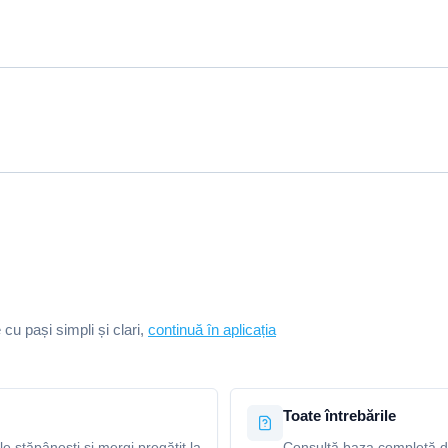
e cu pași simpli și clari,
continuă în aplicația
Toate întrebările
le stăpânești și mergi pregătit la
Consultă baza completă de 