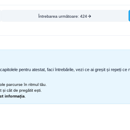
Întrebarea următoare:
424
capitolele pentru atestat, faci întrebările, vezi ce ai greșit și repeți 
itole parcurse în ritmul tău.
 și cât de pregătit ești.
ect informația
.