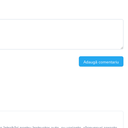
Adaugă comentariu
întrebări pentru Instructor auto, cu variante, răspunsuri corecte