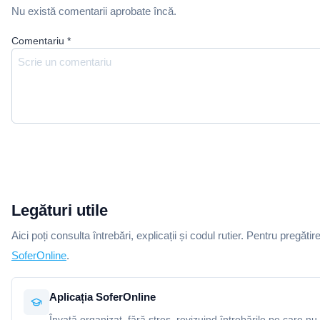
Nu există comentarii aprobate încă.
Comentariu
*
Legături utile
Aici poți consulta întrebări, explicații și codul rutier. Pentru pregătir
SoferOnline
.
Aplicația SoferOnline
Învață organizat, fără stres, revizuind întrebările pe care nu 