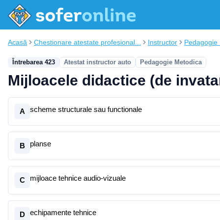
Acasă
Chestionare atestate profesional...
Instructor
Pedagogie 
Întrebarea 423
Atestat instructor auto
Pedagogie Metodica
Mijloacele didactice (de invata
scheme structurale sau functionale
A
planse
B
mijloace tehnice audio-vizuale
C
echipamente tehnice
D