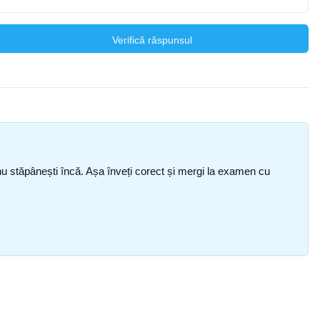
Verifică răspunsul
ce nu stăpânești încă. Așa înveți corect și mergi la examen cu