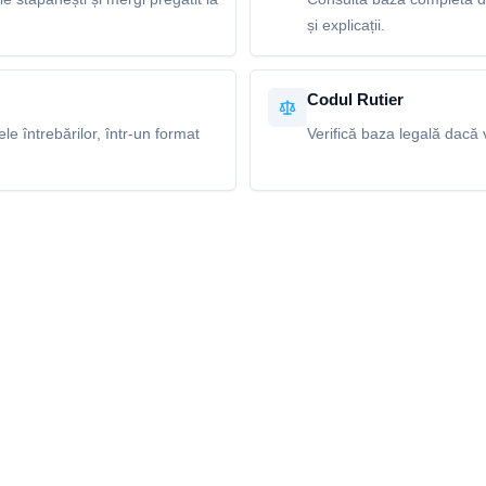
și explicații.
Codul Rutier
e întrebărilor, într-un format
Verifică baza legală dacă v