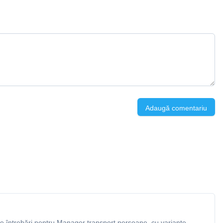
Adaugă comentariu
 întrebări pentru Manager transport persoane, cu variante,