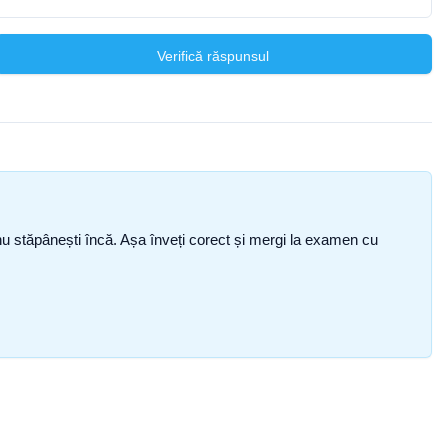
Verifică răspunsul
ce nu stăpânești încă. Așa înveți corect și mergi la examen cu