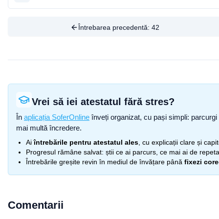
Întrebarea precedentă:
42
Vrei să iei atestatul fără stres?
În
aplicația SoferOnline
înveți organizat, cu pași simpli: parcurgi 
mai multă încredere.
Ai
întrebările pentru atestatul ales
, cu explicații clare și cap
Progresul rămâne salvat: știi ce ai parcurs, ce mai ai de repetat
Întrebările greșite revin în mediul de învățare până
fixezi cor
Comentarii