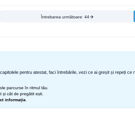
Întrebarea următoare:
44
capitolele pentru atestat, faci întrebările, vezi ce ai greșit și repeți 
itole parcurse în ritmul tău.
 și cât de pregătit ești.
ect informația
.