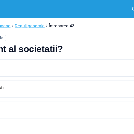
soane
Reguli generale
Întrebarea 43
le
t al societatii?
tii