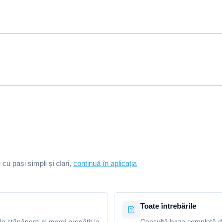
e cu pași simpli și clari,
continuă în aplicația
Toate întrebările
le stăpânești și mergi pregătit la
Consultă baza completă de