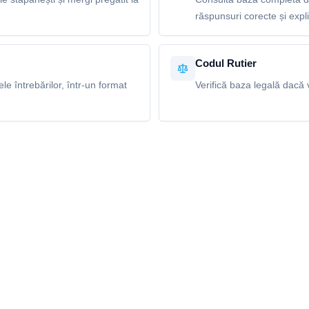
răspunsuri corecte și explic
Codul Rutier
e întrebărilor, într-un format
Verifică baza legală dacă v