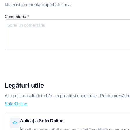
Nu există comentarii aprobate încă.
Comentariu
*
Legături utile
Aici poți consulta întrebări, explicații și codul rutier. Pentru pregătir
SoferOnline
.
Aplicația SoferOnline
Învață organizat, fără stres, revizuind întrebările pe care nu 