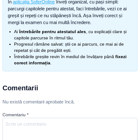
În
aplicația SoferOnline
înveți organizat, cu pași simpli:
parcurgi capitolele pentru atestat, faci întrebările, vezi ce ai
greșit și repeți ce nu stăpânești încă. Așa înveți corect și
mergi la examen cu mai multă încredere.
Ai
întrebările pentru atestatul ales
, cu explicații clare și
capitole parcurse în ritmul tău.
Progresul rămâne salvat: știi ce ai parcurs, ce mai ai de
repetat și cât de pregătit ești.
Întrebările greșite revin în mediul de învățare până
fixezi
corect informația
.
Comentarii
Nu există comentarii aprobate încă.
Comentariu
*