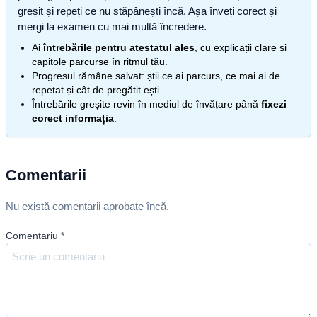
greșit și repeți ce nu stăpânești încă. Așa înveți corect și
mergi la examen cu mai multă încredere.
Ai
întrebările pentru atestatul ales
, cu explicații clare și
capitole parcurse în ritmul tău.
Progresul rămâne salvat: știi ce ai parcurs, ce mai ai de
repetat și cât de pregătit ești.
Întrebările greșite revin în mediul de învățare până
fixezi
corect informația
.
Comentarii
Nu există comentarii aprobate încă.
Comentariu
*