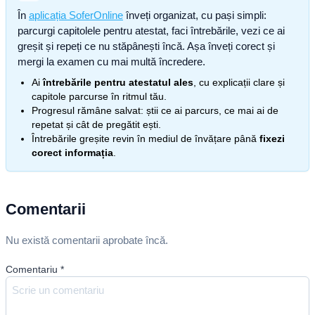
În
aplicația SoferOnline
înveți organizat, cu pași simpli:
parcurgi capitolele pentru atestat, faci întrebările, vezi ce ai
greșit și repeți ce nu stăpânești încă. Așa înveți corect și
mergi la examen cu mai multă încredere.
Ai
întrebările pentru atestatul ales
, cu explicații clare și
capitole parcurse în ritmul tău.
Progresul rămâne salvat: știi ce ai parcurs, ce mai ai de
repetat și cât de pregătit ești.
Întrebările greșite revin în mediul de învățare până
fixezi
corect informația
.
Comentarii
Nu există comentarii aprobate încă.
Comentariu
*