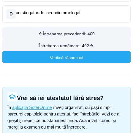
un stingator de incendiu omologat
D
Întrebarea precedentă:
400
Întrebarea următoare:
402
Verifică răspunsul
Vrei să iei atestatul fără stres?
În
aplicația SoferOnline
înveți organizat, cu pași simpli:
parcurgi capitolele pentru atestat, faci întrebările, vezi ce ai
greșit și repeți ce nu stăpânești încă. Așa înveți corect și
mergi la examen cu mai multă încredere.