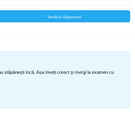
Verifică răspunsul
ce nu stăpânești încă. Așa înveți corect și mergi la examen cu