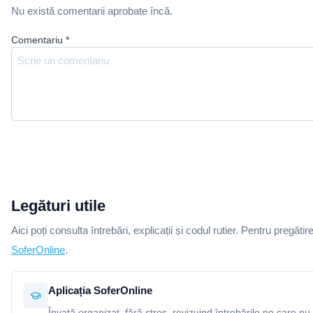
Nu există comentarii aprobate încă.
Comentariu
*
Legături utile
Aici poți consulta întrebări, explicații și codul rutier. Pentru pregătir
SoferOnline
.
Aplicația SoferOnline
Învață organizat, fără stres, revizuind întrebările pe care nu 