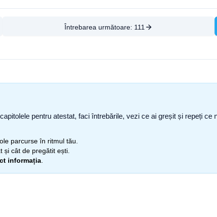
Întrebarea următoare:
111
capitolele pentru atestat, faci întrebările, vezi ce ai greșit și repeți 
itole parcurse în ritmul tău.
 și cât de pregătit ești.
ect informația
.