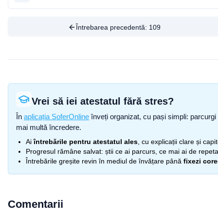
Întrebarea precedentă:
109
Vrei să iei atestatul fără stres?
În
aplicația SoferOnline
înveți organizat, cu pași simpli: parcurgi 
mai multă încredere.
Ai
întrebările pentru atestatul ales
, cu explicații clare și cap
Progresul rămâne salvat: știi ce ai parcurs, ce mai ai de repetat
Întrebările greșite revin în mediul de învățare până
fixezi cor
Comentarii