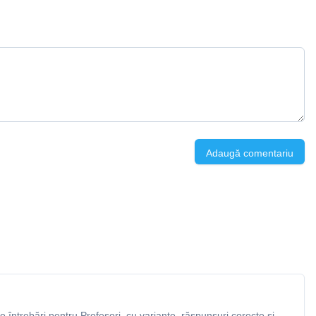
Adaugă comentariu
întrebări pentru Profesori, cu variante, răspunsuri corecte și