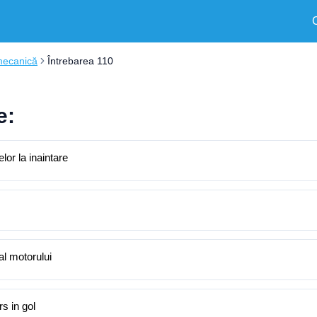
mecanică
Întrebarea 110
e:
elor la inaintare
al motorului
rs in gol