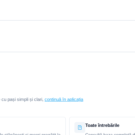
e cu pași simpli și clari,
continuă în aplicația
Toate întrebările
le stăpânești și mergi pregătit la
Consultă baza completă de 