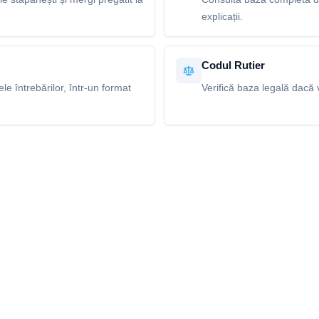
explicații.
Codul Rutier
e întrebărilor, într-un format
Verifică baza legală dacă v