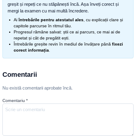
greșit și repeți ce nu stăpânești încă. Așa înveți corect și
mergi la examen cu mai multă încredere.
Ai
întrebările pentru atestatul ales
, cu explicații clare și
capitole parcurse în ritmul tău.
Progresul rămâne salvat: știi ce ai parcurs, ce mai ai de
repetat și cât de pregătit ești.
Întrebările greșite revin în mediul de învățare până
fixezi
corect informația
.
Comentarii
Nu există comentarii aprobate încă.
Comentariu
*