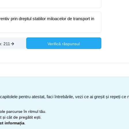
tiv prin dreptul statiilor miloacelor de transport in
e:
211
Verifică răspunsul
capitolele pentru atestat, faci întrebările, vezi ce ai greșit și repeți 
itole parcurse în ritmul tău.
 și cât de pregătit ești.
ect informația
.