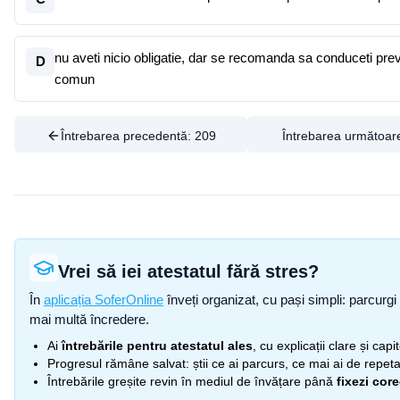
nu aveti nicio obligatie, dar se recomanda sa conduceti preven
D
comun
Întrebarea precedentă:
209
Întrebarea următoar
Vrei să iei atestatul fără stres?
În
aplicația SoferOnline
înveți organizat, cu pași simpli: parcurgi 
mai multă încredere.
Ai
întrebările pentru atestatul ales
, cu explicații clare și cap
Progresul rămâne salvat: știi ce ai parcurs, ce mai ai de repetat
Întrebările greșite revin în mediul de învățare până
fixezi cor