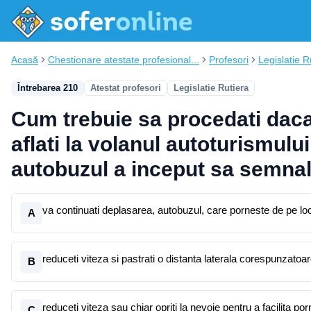
Acasă
Chestionare atestate profesional...
Profesori
Legislatie R
Întrebarea 210
Atestat profesori
Legislatie Rutiera
Cum trebuie sa procedati daca 
aflati la volanul autoturismului
autobuzul a inceput sa semnal
va continuati deplasarea, autobuzul, care porneste de pe loc
A
reduceti viteza si pastrati o distanta laterala corespunzatoa
B
reduceti viteza sau chiar opriti la nevoie pentru a facilita por
C