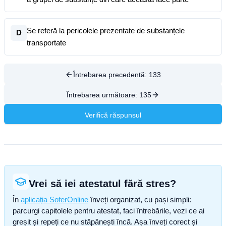
Se referă la pericolele prezentate de substanțele
D
transportate
Întrebarea precedentă:
133
Întrebarea următoare:
135
Verifică răspunsul
Vrei să iei atestatul fără stres?
În
aplicația SoferOnline
înveți organizat, cu pași simpli:
parcurgi capitolele pentru atestat, faci întrebările, vezi ce ai
greșit și repeți ce nu stăpânești încă. Așa înveți corect și