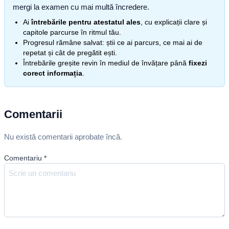
mergi la examen cu mai multă încredere.
Ai
întrebările pentru atestatul ales
, cu explicații clare și
capitole parcurse în ritmul tău.
Progresul rămâne salvat: știi ce ai parcurs, ce mai ai de
repetat și cât de pregătit ești.
Întrebările greșite revin în mediul de învățare până
fixezi
corect informația
.
Comentarii
Nu există comentarii aprobate încă.
Comentariu
*