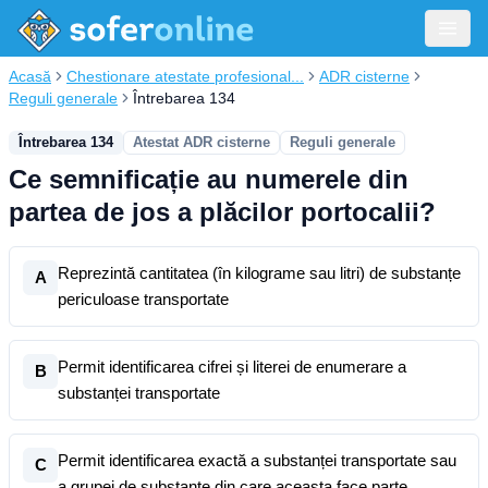
Acasă
Chestionare atestate profesional...
ADR cisterne
Reguli generale
Întrebarea 134
Întrebarea 134
Atestat ADR cisterne
Reguli generale
Ce semnificație au numerele din
partea de jos a plăcilor portocalii?
Reprezintă cantitatea (în kilograme sau litri) de substanțe
A
periculoase transportate
Permit identificarea cifrei și literei de enumerare a
B
substanței transportate
Permit identificarea exactă a substanței transportate sau
C
a grupei de substanțe din care aceasta face parte