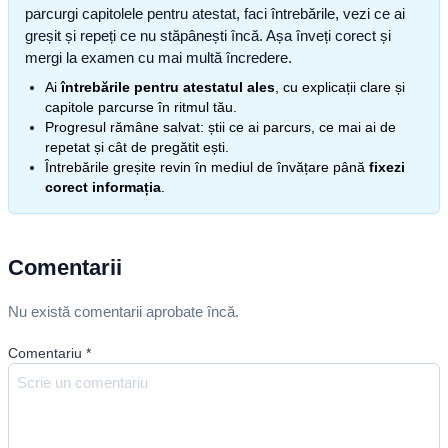
parcurgi capitolele pentru atestat, faci întrebările, vezi ce ai
greșit și repeți ce nu stăpânești încă. Așa înveți corect și
mergi la examen cu mai multă încredere.
Ai
întrebările pentru atestatul ales
, cu explicații clare și
capitole parcurse în ritmul tău.
Progresul rămâne salvat: știi ce ai parcurs, ce mai ai de
repetat și cât de pregătit ești.
Întrebările greșite revin în mediul de învățare până
fixezi
corect informația
.
Comentarii
Nu există comentarii aprobate încă.
Comentariu
*