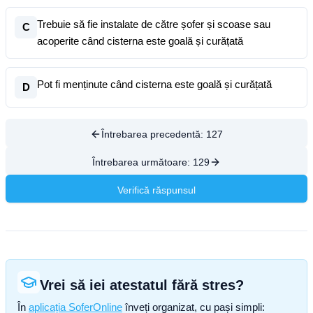
Trebuie să fie instalate de către șofer și scoase sau
C
acoperite când cisterna este goală și curățată
Pot fi menținute când cisterna este goală și curățată
D
Întrebarea precedentă:
127
Întrebarea următoare:
129
Verifică răspunsul
Vrei să iei atestatul fără stres?
În
aplicația SoferOnline
înveți organizat, cu pași simpli: