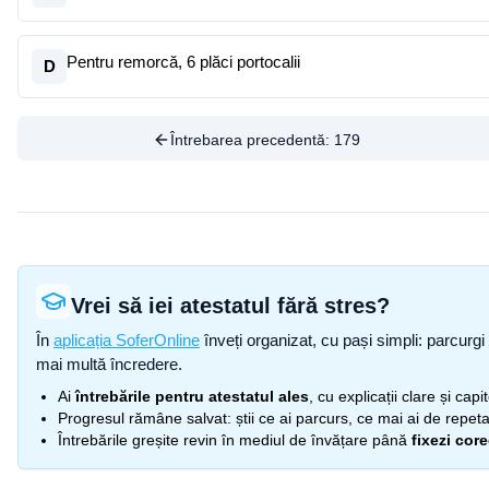
Pentru remorcă, 6 plăci portocalii
D
Întrebarea precedentă:
179
Vrei să iei atestatul fără stres?
În
aplicația SoferOnline
înveți organizat, cu pași simpli: parcurgi 
mai multă încredere.
Ai
întrebările pentru atestatul ales
, cu explicații clare și cap
Progresul rămâne salvat: știi ce ai parcurs, ce mai ai de repetat
Întrebările greșite revin în mediul de învățare până
fixezi cor