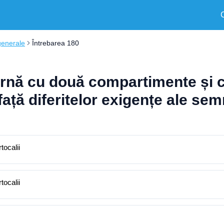
generale
Întrebarea 180
ternă cu două compartimente și 
ță diferitelor exigențe ale semna
tocalii
tocalii