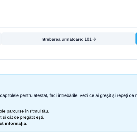
Întrebarea următoare:
181
capitolele pentru atestat, faci întrebările, vezi ce ai greșit și repeți 
itole parcurse în ritmul tău.
 și cât de pregătit ești.
ect informația
.