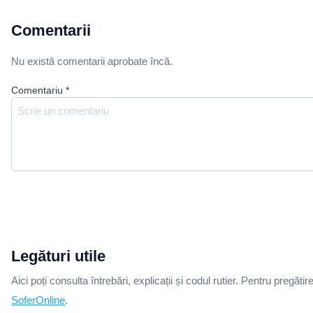
Comentarii
Nu există comentarii aprobate încă.
Comentariu
*
Legături utile
Aici poți consulta întrebări, explicații și codul rutier. Pentru pregătir
SoferOnline
.