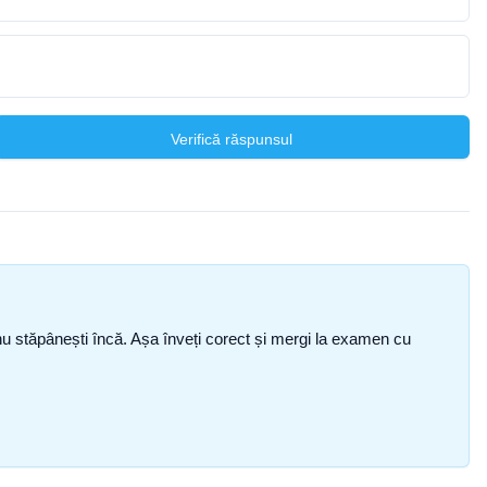
Verifică răspunsul
ce nu stăpânești încă. Așa înveți corect și mergi la examen cu