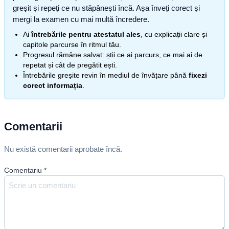
greșit și repeți ce nu stăpânești încă. Așa înveți corect și
mergi la examen cu mai multă încredere.
Ai
întrebările pentru atestatul ales
, cu explicații clare și
capitole parcurse în ritmul tău.
Progresul rămâne salvat: știi ce ai parcurs, ce mai ai de
repetat și cât de pregătit ești.
Întrebările greșite revin în mediul de învățare până
fixezi
corect informația
.
Comentarii
Nu există comentarii aprobate încă.
Comentariu
*