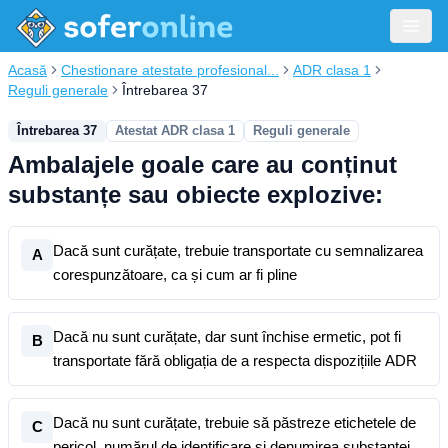
Acasă
Chestionare atestate profesional...
ADR clasa 1
Reguli generale
Întrebarea 37
Întrebarea 37
Atestat ADR clasa 1
Reguli generale
Ambalajele goale care au conținut
substanțe sau obiecte explozive:
Dacă sunt curățate, trebuie transportate cu semnalizarea
A
corespunzătoare, ca și cum ar fi pline
Dacă nu sunt curățate, dar sunt închise ermetic, pot fi
B
transportate fără obligația de a respecta dispozițiile ADR
Dacă nu sunt curățate, trebuie să păstreze etichetele de
C
pericol, numărul de identificare și denumirea substanței,