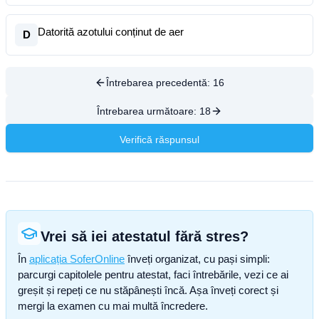
Datorită azotului conținut de aer
D
Întrebarea precedentă:
16
Întrebarea următoare:
18
Verifică răspunsul
Vrei să iei atestatul fără stres?
În
aplicația SoferOnline
înveți organizat, cu pași simpli:
parcurgi capitolele pentru atestat, faci întrebările, vezi ce ai
greșit și repeți ce nu stăpânești încă. Așa înveți corect și
mergi la examen cu mai multă încredere.