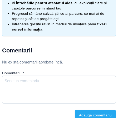
Ai
întrebările pentru atestatul ales
, cu explicații clare și
capitole parcurse în ritmul tău.
Progresul rămâne salvat: știi ce ai parcurs, ce mai ai de
repetat și cât de pregătit ești.
Întrebările greșite revin în mediul de învățare până
fixezi
corect informația
.
Comentarii
Nu există comentarii aprobate încă.
Comentariu
*
Adaugă comentariu