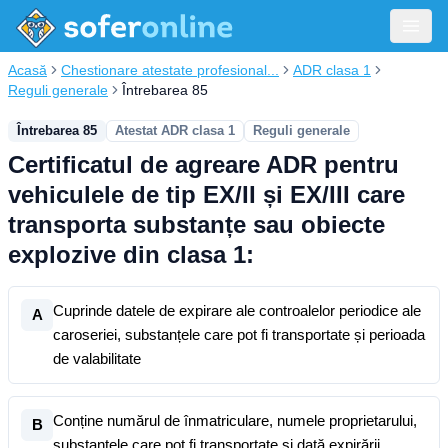
Acasă
Chestionare atestate profesional...
ADR clasa 1
Reguli generale
Întrebarea 85
Întrebarea 85
Atestat ADR clasa 1
Reguli generale
Certificatul de agreare ADR pentru
vehiculele de tip EX/II și EX/III care
transporta substanțe sau obiecte
explozive din clasa 1:
Cuprinde datele de expirare ale controalelor periodice ale
A
caroseriei, substanțele care pot fi transportate și perioada
de valabilitate
Conține numărul de înmatriculare, numele proprietarului,
B
substanțele care pot fi transportate și dată expirării