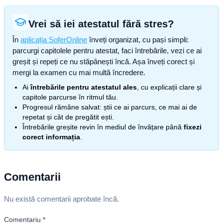
Vrei să iei atestatul fără stres?
În
aplicația SoferOnline
înveți organizat, cu pași simpli:
parcurgi capitolele pentru atestat, faci întrebările, vezi ce ai
greșit și repeți ce nu stăpânești încă. Așa înveți corect și
mergi la examen cu mai multă încredere.
Ai
întrebările pentru atestatul ales
, cu explicații clare și
capitole parcurse în ritmul tău.
Progresul rămâne salvat: știi ce ai parcurs, ce mai ai de
repetat și cât de pregătit ești.
Întrebările greșite revin în mediul de învățare până
fixezi
corect informația
.
Comentarii
Nu există comentarii aprobate încă.
Comentariu
*