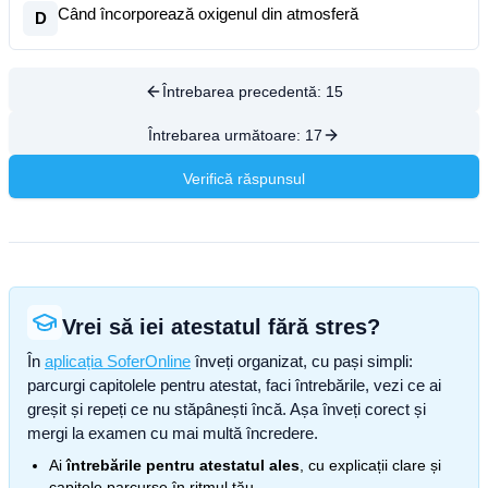
Când încorporează oxigenul din atmosferă
D
Întrebarea precedentă:
15
Întrebarea următoare:
17
Verifică răspunsul
Vrei să iei atestatul fără stres?
În
aplicația SoferOnline
înveți organizat, cu pași simpli:
parcurgi capitolele pentru atestat, faci întrebările, vezi ce ai
greșit și repeți ce nu stăpânești încă. Așa înveți corect și
mergi la examen cu mai multă încredere.
Ai
întrebările pentru atestatul ales
, cu explicații clare și
capitole parcurse în ritmul tău.