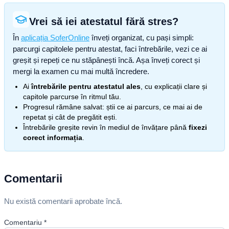
Vrei să iei atestatul fără stres?
În
aplicația SoferOnline
înveți organizat, cu pași simpli:
parcurgi capitolele pentru atestat, faci întrebările, vezi ce ai
greșit și repeți ce nu stăpânești încă. Așa înveți corect și
mergi la examen cu mai multă încredere.
Ai
întrebările pentru atestatul ales
, cu explicații clare și
capitole parcurse în ritmul tău.
Progresul rămâne salvat: știi ce ai parcurs, ce mai ai de
repetat și cât de pregătit ești.
Întrebările greșite revin în mediul de învățare până
fixezi
corect informația
.
Comentarii
Nu există comentarii aprobate încă.
Comentariu
*