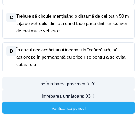
Trebuie să circule menținând o distanță de cel puțin 50 m
C
față de vehiculul din față când face parte dintr-un convoi
de mai multe vehicule
În cazul declanșării unui incendiu la încărcătură, să
D
acționeze în permanentă cu orice risc pentru a se evita
catastrofă
Întrebarea precedentă:
91
Întrebarea următoare:
93
Verifică răspunsul