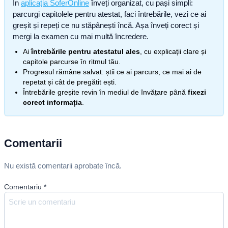
În
aplicația SoferOnline
înveți organizat, cu pași simpli:
parcurgi capitolele pentru atestat, faci întrebările, vezi ce ai
greșit și repeți ce nu stăpânești încă. Așa înveți corect și
mergi la examen cu mai multă încredere.
Ai
întrebările pentru atestatul ales
, cu explicații clare și
capitole parcurse în ritmul tău.
Progresul rămâne salvat: știi ce ai parcurs, ce mai ai de
repetat și cât de pregătit ești.
Întrebările greșite revin în mediul de învățare până
fixezi
corect informația
.
Comentarii
Nu există comentarii aprobate încă.
Comentariu
*