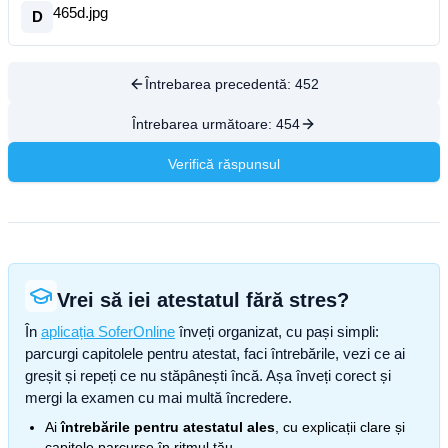
465d.jpg
D
Întrebarea precedentă:
452
Întrebarea următoare:
454
Verifică răspunsul
Vrei să iei atestatul fără stres?
În
aplicația SoferOnline
înveți organizat, cu pași simpli:
parcurgi capitolele pentru atestat, faci întrebările, vezi ce ai
greșit și repeți ce nu stăpânești încă. Așa înveți corect și
mergi la examen cu mai multă încredere.
Ai
întrebările pentru atestatul ales
, cu explicații clare și
capitole parcurse în ritmul tău.