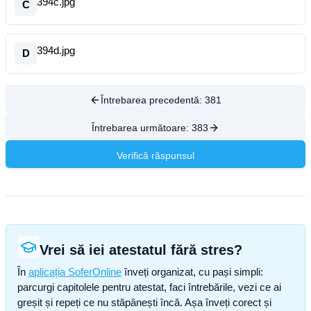
394c.jpg
C
394d.jpg
D
Întrebarea precedentă:
381
Întrebarea următoare:
383
Verifică răspunsul
Vrei să iei atestatul fără stres?
În
aplicația SoferOnline
înveți organizat, cu pași simpli:
parcurgi capitolele pentru atestat, faci întrebările, vezi ce ai
greșit și repeți ce nu stăpânești încă. Așa înveți corect și