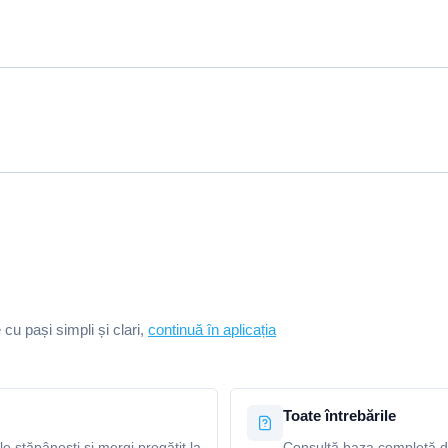
e cu pași simpli și clari,
continuă în aplicația
Toate întrebările
le stăpânești și mergi pregătit la
Consultă baza completă de