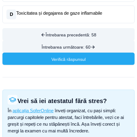
Toxicitatea și degajarea de gaze inflamabile
D
Întrebarea precedentă:
58
Întrebarea următoare:
60
Verifică răspunsul
Vrei să iei atestatul fără stres?
În
aplicația SoferOnline
înveți organizat, cu pași simpli:
parcurgi capitolele pentru atestat, faci întrebările, vezi ce ai
greșit și repeți ce nu stăpânești încă. Așa înveți corect și
mergi la examen cu mai multă încredere.