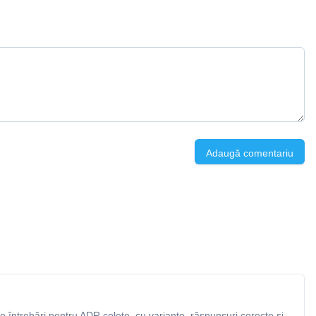
Adaugă comentariu
 întrebări pentru ADR colete, cu variante, răspunsuri corecte și