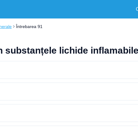
nerale
Întrebarea 91
in substanțele lichide inflamabil