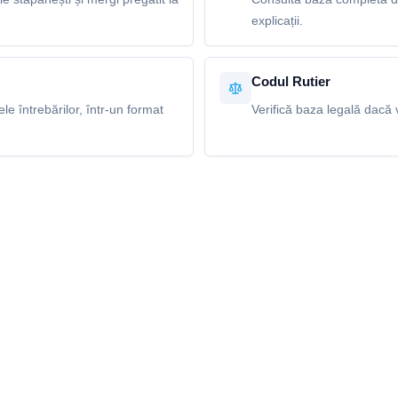
explicații.
Codul Rutier
e întrebărilor, într-un format
Verifică baza legală dacă v