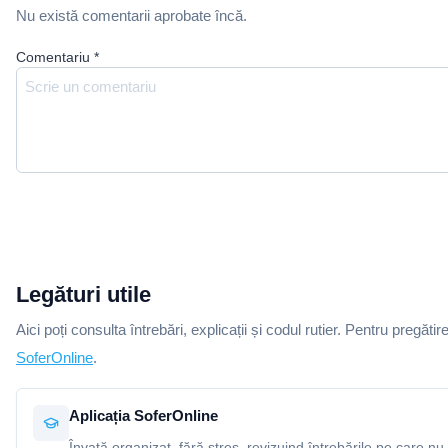
Nu există comentarii aprobate încă.
Comentariu
*
Legături utile
Aici poți consulta întrebări, explicații și codul rutier. Pentru pregătir
SoferOnline
.
Aplicația SoferOnline
Învață organizat, fără stres, revizuind întrebările pe care nu 