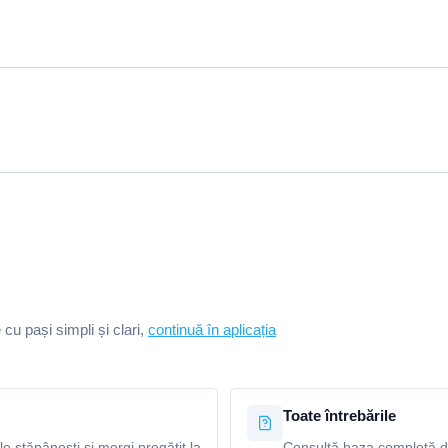
e cu pași simpli și clari,
continuă în aplicația
Toate întrebările
le stăpânești și mergi pregătit la
Consultă baza completă de