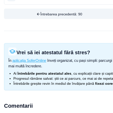
Întrebarea precedentă:
90
Vrei să iei atestatul fără stres?
În
aplicația SoferOnline
înveți organizat, cu pași simpli: parcurgi 
mai multă încredere.
Ai
întrebările pentru atestatul ales
, cu explicații clare și cap
Progresul rămâne salvat: știi ce ai parcurs, ce mai ai de repetat
Întrebările greșite revin în mediul de învățare până
fixezi cor
Comentarii