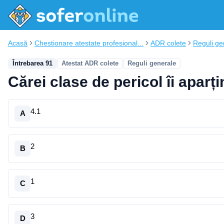
Acasă
Chestionare atestate profesional...
ADR colete
Reguli ge
Întrebarea 91
Atestat ADR colete
Reguli generale
Cărei clase de pericol îi aparț
4.1
A
2
B
1
C
3
D