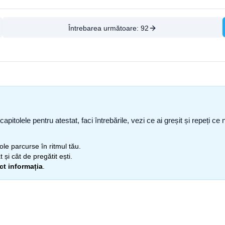
Întrebarea următoare:
92
capitolele pentru atestat, faci întrebările, vezi ce ai greșit și repeți 
itole parcurse în ritmul tău.
 și cât de pregătit ești.
ect informația
.