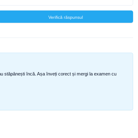
Verifică răspunsul
ce nu stăpânești încă. Așa înveți corect și mergi la examen cu