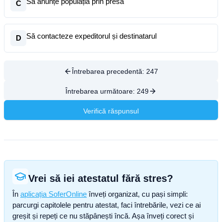
Să anunțe populația prin presă
C
Să contacteze expeditorul și destinatarul
D
Întrebarea precedentă:
247
Întrebarea următoare:
249
Verifică răspunsul
Vrei să iei atestatul fără stres?
În
aplicația SoferOnline
înveți organizat, cu pași simpli:
parcurgi capitolele pentru atestat, faci întrebările, vezi ce ai
greșit și repeți ce nu stăpânești încă. Așa înveți corect și