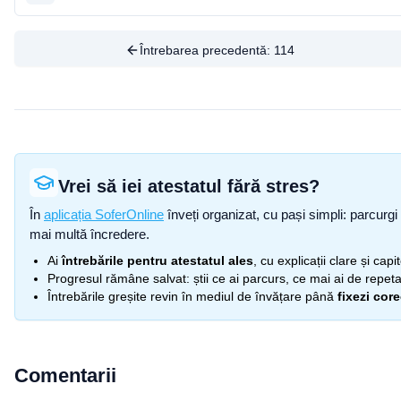
Întrebarea precedentă:
114
Vrei să iei atestatul fără stres?
În
aplicația SoferOnline
înveți organizat, cu pași simpli: parcurgi 
mai multă încredere.
Ai
întrebările pentru atestatul ales
, cu explicații clare și cap
Progresul rămâne salvat: știi ce ai parcurs, ce mai ai de repetat
Întrebările greșite revin în mediul de învățare până
fixezi cor
Comentarii