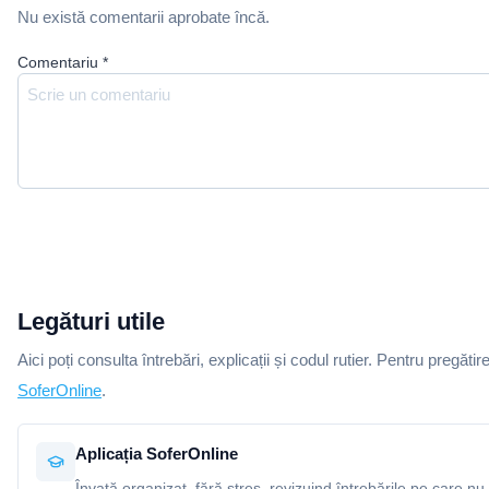
Nu există comentarii aprobate încă.
Comentariu
*
Legături utile
Aici poți consulta întrebări, explicații și codul rutier. Pentru pregătir
SoferOnline
.
Aplicația SoferOnline
Învață organizat, fără stres, revizuind întrebările pe care nu 