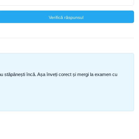
Verifică răspunsul
ce nu stăpânești încă. Așa înveți corect și mergi la examen cu