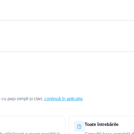
e cu pași simpli și clari,
continuă în aplicația
Toate întrebările
le stăpânești și mergi pregătit la
Consultă baza completă de