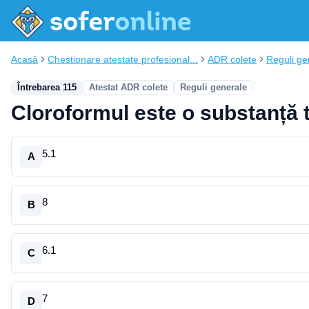
Acasă
Chestionare atestate profesional...
ADR colete
Reguli ge
Întrebarea 115
Atestat ADR colete
Reguli generale
Cloroformul este o substanță t
5.1
A
8
B
6.1
C
7
D