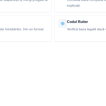
explicații.
Codul Rutier
e întrebărilor, într-un format
Verifică baza legală dacă v