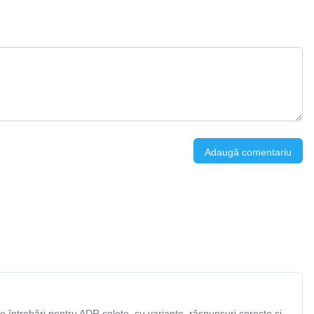
Adaugă comentariu
 întrebări pentru ADR colete, cu variante, răspunsuri corecte și