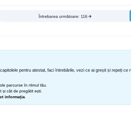
Întrebarea următoare:
116
capitolele pentru atestat, faci întrebările, vezi ce ai greșit și repeți 
itole parcurse în ritmul tău.
 și cât de pregătit ești.
ect informația
.