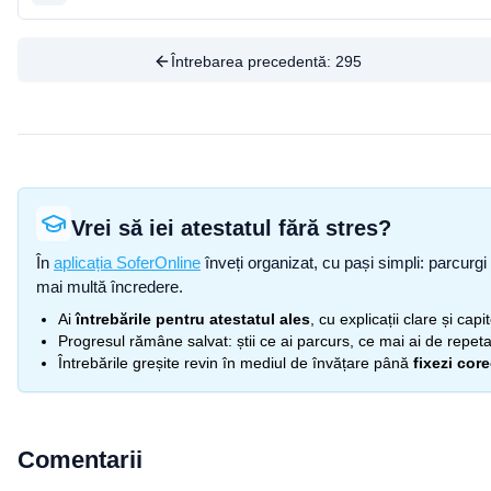
Întrebarea precedentă:
295
Vrei să iei atestatul fără stres?
În
aplicația SoferOnline
înveți organizat, cu pași simpli: parcurgi 
mai multă încredere.
Ai
întrebările pentru atestatul ales
, cu explicații clare și cap
Progresul rămâne salvat: știi ce ai parcurs, ce mai ai de repetat
Întrebările greșite revin în mediul de învățare până
fixezi cor
Comentarii