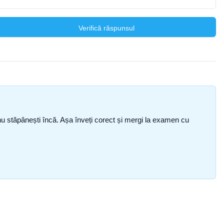
Verifică răspunsul
ce nu stăpânești încă. Așa înveți corect și mergi la examen cu