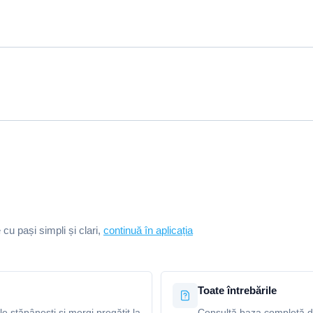
e cu pași simpli și clari,
continuă în aplicația
Toate întrebările
le stăpânești și mergi pregătit la
Consultă baza completă de