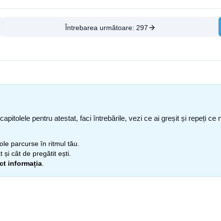
Întrebarea următoare:
297
capitolele pentru atestat, faci întrebările, vezi ce ai greșit și repeți 
itole parcurse în ritmul tău.
 și cât de pregătit ești.
ect informația
.