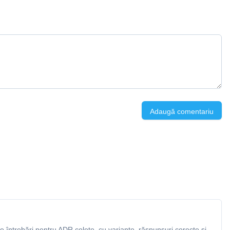
Adaugă comentariu
 întrebări pentru ADR colete, cu variante, răspunsuri corecte și