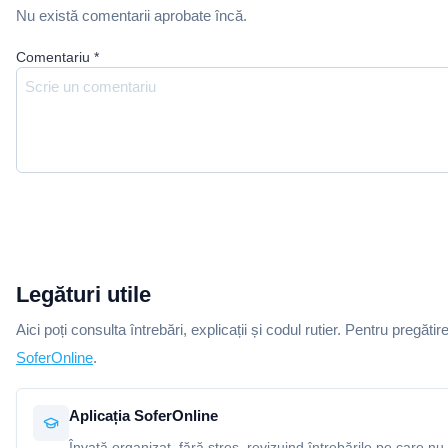
Nu există comentarii aprobate încă.
Comentariu
*
Legături utile
Aici poți consulta întrebări, explicații și codul rutier. Pentru pregătir
SoferOnline
.
Aplicația SoferOnline
Învață organizat, fără stres, revizuind întrebările pe care nu 