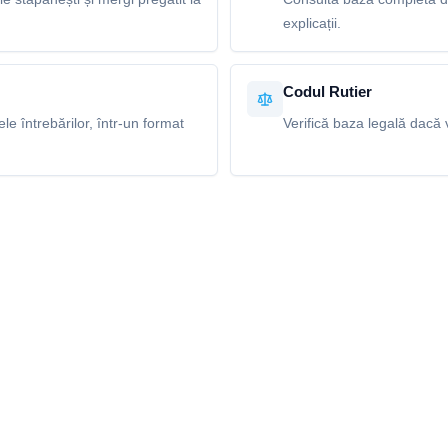
explicații.
Codul Rutier
e întrebărilor, într-un format
Verifică baza legală dacă v