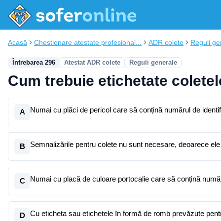
Acasă
Chestionare atestate profesional...
ADR colete
Reguli ge
Întrebarea 296
Atestat ADR colete
Reguli generale
Cum trebuie etichetate colete
Numai cu plăci de pericol care să conțină numărul de identifi
A
Semnalizările pentru colete nu sunt necesare, deoarece ele
B
Numai cu placă de culoare portocalie care să conțină număru
C
Cu eticheta sau etichetele în formă de romb prevăzute pent
D