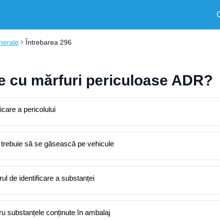
nerale
Întrebarea 296
le cu mărfuri periculoase ADR?
care a pericolului
 trebuie să se găsească pe vehicule
l de identificare a substanței
ru substanțele conținute în ambalaj