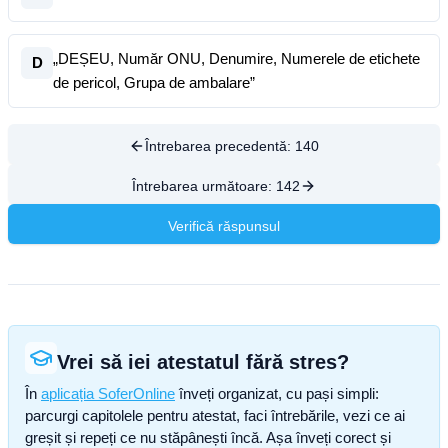
„DEȘEU, Număr ONU, Denumire, Numerele de etichete
D
de pericol, Grupa de ambalare”
Întrebarea precedentă:
140
Întrebarea următoare:
142
Verifică răspunsul
Vrei să iei atestatul fără stres?
În
aplicația SoferOnline
înveți organizat, cu pași simpli:
parcurgi capitolele pentru atestat, faci întrebările, vezi ce ai
greșit și repeți ce nu stăpânești încă. Așa înveți corect și