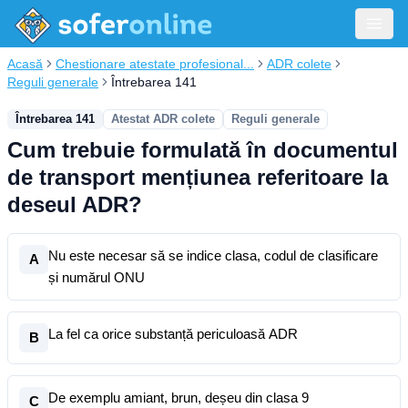
Acasă
Chestionare atestate profesional...
ADR colete
Reguli generale
Întrebarea 141
Întrebarea 141
Atestat ADR colete
Reguli generale
Cum trebuie formulată în documentul
de transport mențiunea referitoare la
deseul ADR?
Nu este necesar să se indice clasa, codul de clasificare
A
și numărul ONU
La fel ca orice substanță periculoasă ADR
B
De exemplu amiant, brun, deșeu din clasa 9
C