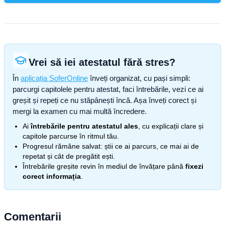
Vrei să iei atestatul fără stres?
În
aplicația SoferOnline
înveți organizat, cu pași simpli:
parcurgi capitolele pentru atestat, faci întrebările, vezi ce ai
greșit și repeți ce nu stăpânești încă. Așa înveți corect și
mergi la examen cu mai multă încredere.
Ai
întrebările pentru atestatul ales
, cu explicații clare și
capitole parcurse în ritmul tău.
Progresul rămâne salvat: știi ce ai parcurs, ce mai ai de
repetat și cât de pregătit ești.
Întrebările greșite revin în mediul de învățare până
fixezi
corect informația
.
Comentarii