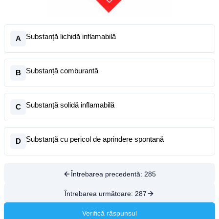
Substanță lichidă inflamabilă
A
Substanță comburantă
B
Substanță solidă inflamabilă
C
Substanță cu pericol de aprindere spontană
D
Întrebarea precedentă:
285
Întrebarea următoare:
287
Verifică răspunsul