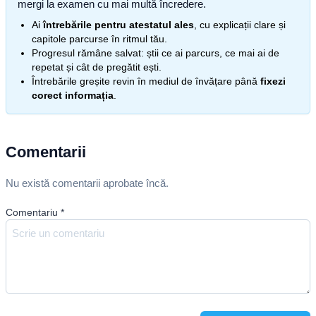
mergi la examen cu mai multă încredere.
Ai
întrebările pentru atestatul ales
, cu explicații clare și
capitole parcurse în ritmul tău.
Progresul rămâne salvat: știi ce ai parcurs, ce mai ai de
repetat și cât de pregătit ești.
Întrebările greșite revin în mediul de învățare până
fixezi
corect informația
.
Comentarii
Nu există comentarii aprobate încă.
Comentariu
*