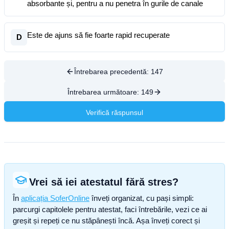
absorbante și, pentru a nu penetra în gurile de canale
Este de ajuns să fie foarte rapid recuperate
D
Întrebarea precedentă:
147
Întrebarea următoare:
149
Verifică răspunsul
Vrei să iei atestatul fără stres?
În
aplicația SoferOnline
înveți organizat, cu pași simpli:
parcurgi capitolele pentru atestat, faci întrebările, vezi ce ai
greșit și repeți ce nu stăpânești încă. Așa înveți corect și