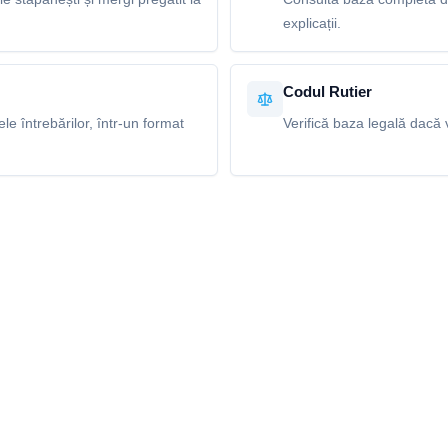
explicații.
Codul Rutier
e întrebărilor, într-un format
Verifică baza legală dacă v