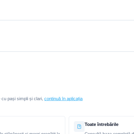
e cu pași simpli și clari,
continuă în aplicația
Toate întrebările
le stăpânești și mergi pregătit la
Consultă baza completă de