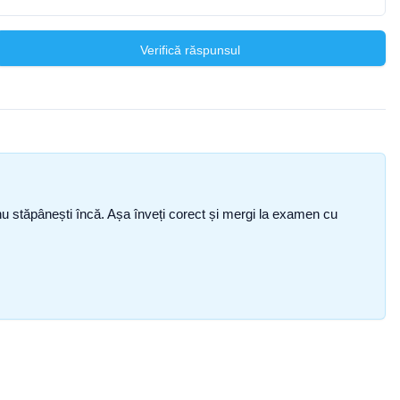
Verifică răspunsul
ce nu stăpânești încă. Așa înveți corect și mergi la examen cu