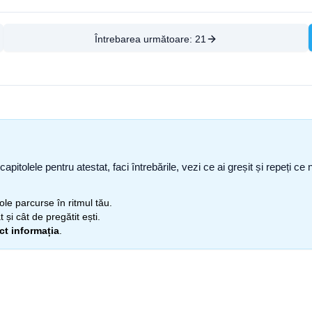
Întrebarea următoare:
21
capitolele pentru atestat, faci întrebările, vezi ce ai greșit și repeți 
itole parcurse în ritmul tău.
 și cât de pregătit ești.
ect informația
.