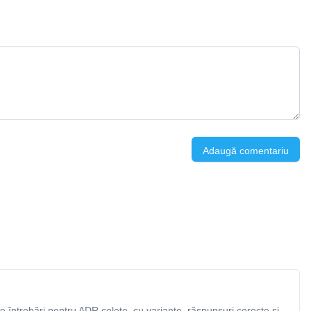
Adaugă comentariu
 întrebări pentru ADR colete, cu variante, răspunsuri corecte și