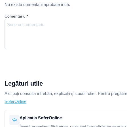
Nu există comentarii aprobate încă.
Comentariu
*
Legături utile
Aici poți consulta întrebări, explicații și codul rutier. Pentru pregătir
SoferOnline
.
Aplicația SoferOnline
Învață organizat, fără stres, revizuind întrebările pe care nu 