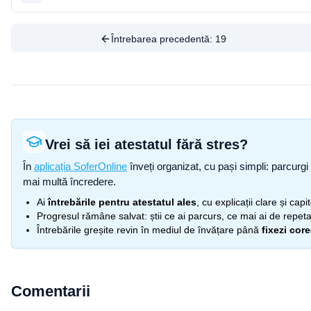
Întrebarea precedentă:
19
Vrei să iei atestatul fără stres?
În
aplicația SoferOnline
înveți organizat, cu pași simpli: parcurgi 
mai multă încredere.
Ai
întrebările pentru atestatul ales
, cu explicații clare și cap
Progresul rămâne salvat: știi ce ai parcurs, ce mai ai de repetat
Întrebările greșite revin în mediul de învățare până
fixezi cor
Comentarii