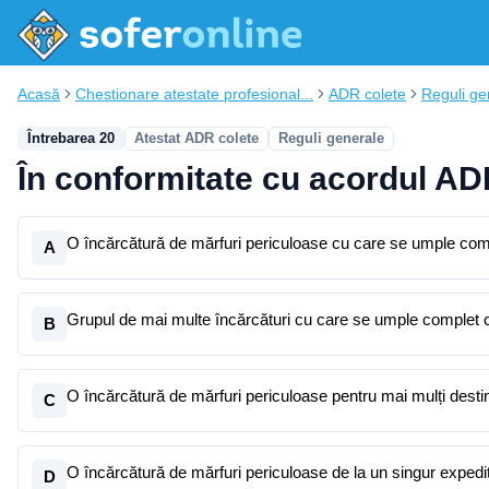
Acasă
Chestionare atestate profesional...
ADR colete
Reguli ge
Întrebarea 20
Atestat ADR colete
Reguli generale
În conformitate cu acordul AD
O încărcătură de mărfuri periculoase cu care se umple compl
A
Grupul de mai multe încărcături cu care se umple complet c
B
O încărcătură de mărfuri periculoase pentru mai mulți destina
C
O încărcătură de mărfuri periculoase de la un singur expedit
D