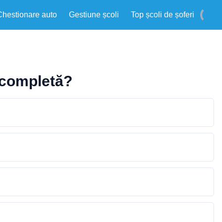
Chestionare auto
Gestiune școli
Top școli de șoferi
e completă?