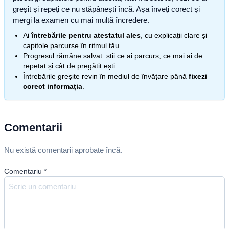
greșit și repeți ce nu stăpânești încă. Așa înveți corect și
mergi la examen cu mai multă încredere.
Ai
întrebările pentru atestatul ales
, cu explicații clare și
capitole parcurse în ritmul tău.
Progresul rămâne salvat: știi ce ai parcurs, ce mai ai de
repetat și cât de pregătit ești.
Întrebările greșite revin în mediul de învățare până
fixezi
corect informația
.
Comentarii
Nu există comentarii aprobate încă.
Comentariu
*