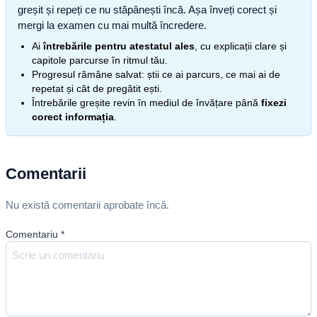
greșit și repeți ce nu stăpânești încă. Așa înveți corect și
mergi la examen cu mai multă încredere.
Ai
întrebările pentru atestatul ales
, cu explicații clare și
capitole parcurse în ritmul tău.
Progresul rămâne salvat: știi ce ai parcurs, ce mai ai de
repetat și cât de pregătit ești.
Întrebările greșite revin în mediul de învățare până
fixezi
corect informația
.
Comentarii
Nu există comentarii aprobate încă.
Comentariu
*