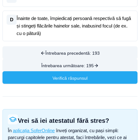
Înainte de toate, împiedicați persoană respectivă să fugă
D
și stingeți flăcările hainelor sale, inabusind focul (de ex.
cu o pătură)
Întrebarea precedentă:
193
Întrebarea următoare:
195
Verifică răspunsul
Vrei să iei atestatul fără stres?
În
aplicația SoferOnline
înveți organizat, cu pași simpli:
parcurgi capitolele pentru atestat, faci întrebările, vezi ce ai