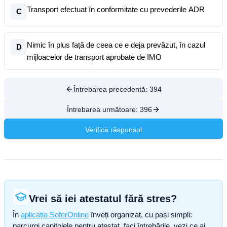
Transport efectuat în conformitate cu prevederile ADR
C
Nimic în plus față de ceea ce e deja prevăzut, în cazul
D
mijloacelor de transport aprobate de IMO
Întrebarea precedentă:
394
Întrebarea următoare:
396
Verifică răspunsul
Vrei să iei atestatul fără stres?
În
aplicația SoferOnline
înveți organizat, cu pași simpli:
parcurgi capitolele pentru atestat, faci întrebările, vezi ce ai