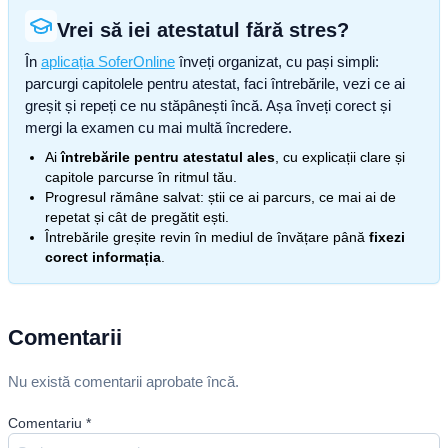
Vrei să iei atestatul fără stres?
În
aplicația SoferOnline
înveți organizat, cu pași simpli:
parcurgi capitolele pentru atestat, faci întrebările, vezi ce ai
greșit și repeți ce nu stăpânești încă. Așa înveți corect și
mergi la examen cu mai multă încredere.
Ai
întrebările pentru atestatul ales
, cu explicații clare și
capitole parcurse în ritmul tău.
Progresul rămâne salvat: știi ce ai parcurs, ce mai ai de
repetat și cât de pregătit ești.
Întrebările greșite revin în mediul de învățare până
fixezi
corect informația
.
Comentarii
Nu există comentarii aprobate încă.
Comentariu
*