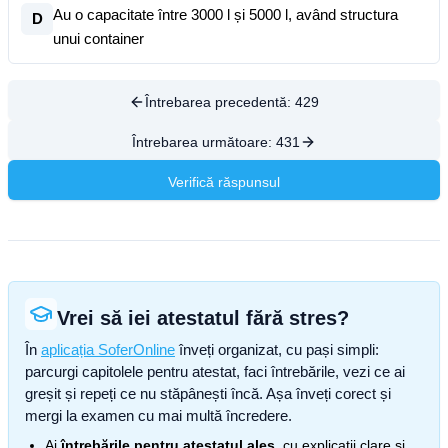
Au o capacitate între 3000 l și 5000 l, având structura
D
unui container
Întrebarea precedentă:
429
Întrebarea următoare:
431
Verifică răspunsul
Vrei să iei atestatul fără stres?
În
aplicația SoferOnline
înveți organizat, cu pași simpli:
parcurgi capitolele pentru atestat, faci întrebările, vezi ce ai
greșit și repeți ce nu stăpânești încă. Așa înveți corect și
mergi la examen cu mai multă încredere.
Ai
întrebările pentru atestatul ales
, cu explicații clare și