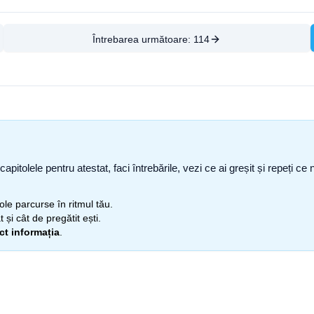
Întrebarea următoare:
114
capitolele pentru atestat, faci întrebările, vezi ce ai greșit și repeți 
itole parcurse în ritmul tău.
 și cât de pregătit ești.
ect informația
.