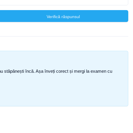
Verifică răspunsul
ce nu stăpânești încă. Așa înveți corect și mergi la examen cu