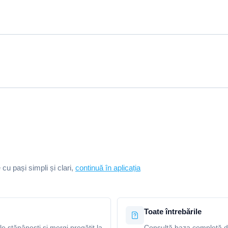
e cu pași simpli și clari,
continuă în aplicația
Toate întrebările
le stăpânești și mergi pregătit la
Consultă baza completă de