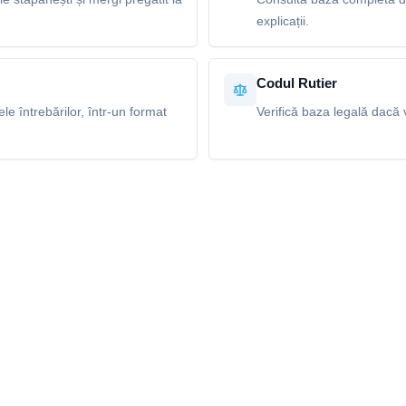
explicații.
Codul Rutier
e întrebărilor, într-un format
Verifică baza legală dacă v