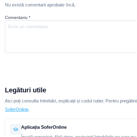
Nu există comentarii aprobate încă.
Comentariu
*
Legături utile
Aici poți consulta întrebări, explicații și codul rutier. Pentru pregătir
SoferOnline
.
Aplicația SoferOnline
Învață organizat, fără stres, revizuind întrebările pe care nu 