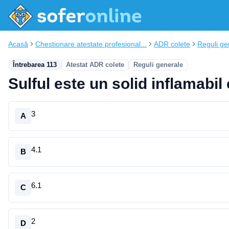
Acasă
Chestionare atestate profesional...
ADR colete
Reguli ge
Întrebarea 113
Atestat ADR colete
Reguli generale
Sulful este un solid inflamabil
3
A
4.1
B
6.1
C
2
D