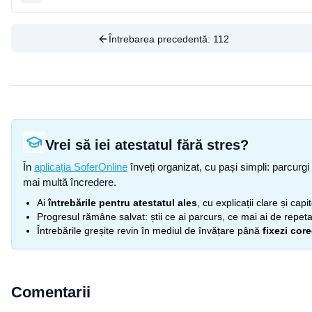
Întrebarea precedentă:
112
Vrei să iei atestatul fără stres?
În
aplicația SoferOnline
înveți organizat, cu pași simpli: parcurgi 
mai multă încredere.
Ai
întrebările pentru atestatul ales
, cu explicații clare și cap
Progresul rămâne salvat: știi ce ai parcurs, ce mai ai de repetat
Întrebările greșite revin în mediul de învățare până
fixezi cor
Comentarii