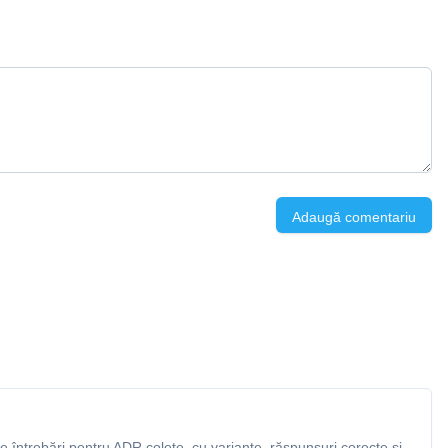
Adaugă comentariu
 întrebări pentru ADR colete, cu variante, răspunsuri corecte și