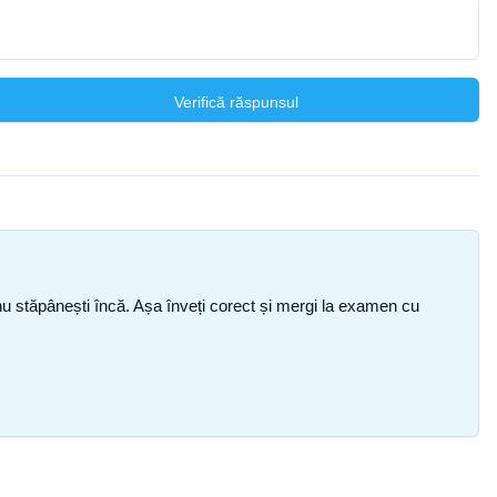
Verifică răspunsul
ce nu stăpânești încă. Așa înveți corect și mergi la examen cu