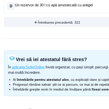
Un rezervor de 30 l cu apă amestecată cu antigel
D
Întrebarea precedentă:
321
Vrei să iei atestatul fără stres?
În
aplicația SoferOnline
înveți organizat, cu pași simpli: parcurgi 
mai multă încredere.
Ai
întrebările pentru atestatul ales
, cu explicații clare și cap
Progresul rămâne salvat: știi ce ai parcurs, ce mai ai de repetat
Întrebările greșite revin în mediul de învățare până
fixezi cor