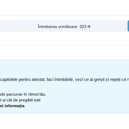
Întrebarea următoare:
323
capitolele pentru atestat, faci întrebările, vezi ce ai greșit și repeți 
itole parcurse în ritmul tău.
 și cât de pregătit ești.
ect informația
.