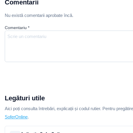
Comentarii
Nu există comentarii aprobate încă.
Comentariu
*
Legături utile
Aici poți consulta întrebări, explicații și codul rutier. Pentru pregătir
SoferOnline
.