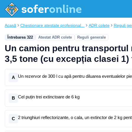
Acasă
Chestionare atestate profesional...
ADR colete
Reguli ge
Întrebarea 322
Atestat ADR colete
Reguli generale
Un camion pentru transportul 
3,5 tone (cu excepția clasei 1) 
Un rezervor de 300 l cu apă pentru diluarea eventualelor pie
A
Cel puțin trei extinctoare de 6 kg
B
2 triunghiuri reflectorizante, o cala, un extinctor de 2 kg p
C