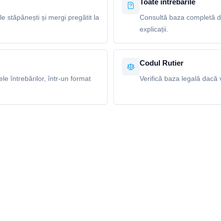
Toate întrebările
le stăpânești și mergi pregătit la
Consultă baza completă de
explicații.
Codul Rutier
e întrebărilor, într-un format
Verifică baza legală dacă v