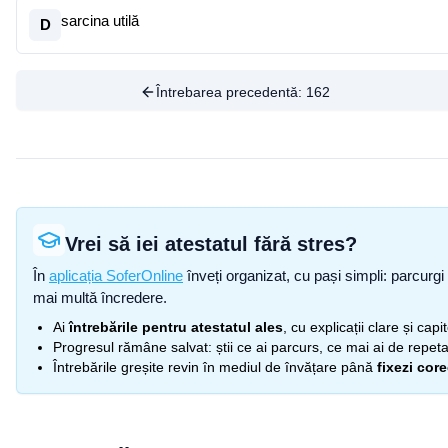
sarcina utilă
D
Întrebarea precedentă:
162
Vrei să iei atestatul fără stres?
În
aplicația SoferOnline
înveți organizat, cu pași simpli: parcurgi 
mai multă încredere.
Ai
întrebările pentru atestatul ales
, cu explicații clare și cap
Progresul rămâne salvat: știi ce ai parcurs, ce mai ai de repetat
Întrebările greșite revin în mediul de învățare până
fixezi cor