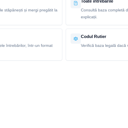
Toate întrebările
le stăpânești și mergi pregătit la
Consultă baza completă de
explicații.
Codul Rutier
e întrebărilor, într-un format
Verifică baza legală dacă v