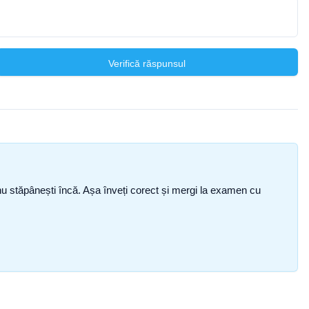
Verifică răspunsul
ce nu stăpânești încă. Așa înveți corect și mergi la examen cu