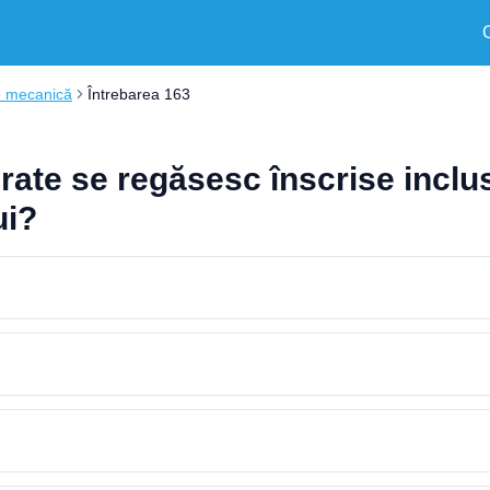
e mecanică
Întrebarea 163
ate se regăsesc înscrise inclusi
ui?