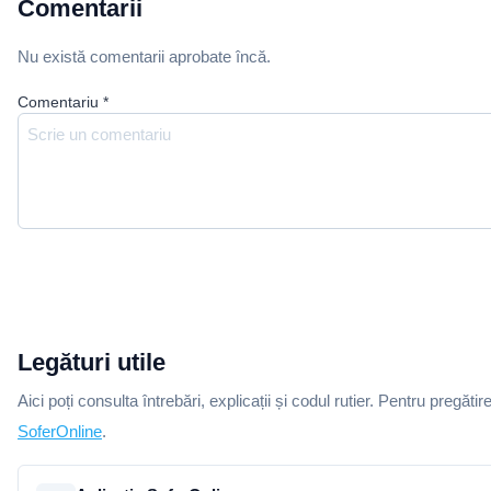
Comentarii
Nu există comentarii aprobate încă.
Comentariu
*
Legături utile
Aici poți consulta întrebări, explicații și codul rutier. Pentru pregătir
SoferOnline
.