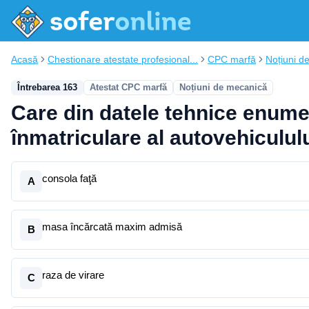
Acasă
Chestionare atestate profesional...
CPC marfă
Noțiuni d
Întrebarea 163
Atestat CPC marfă
Noțiuni de mecanică
Care din datele tehnice enumer
înmatriculare al autovehiculul
consola faţă
A
masa încărcată maxim admisă
B
raza de virare
C