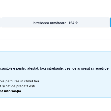
Întrebarea următoare:
164
capitolele pentru atestat, faci întrebările, vezi ce ai greșit și repeți 
itole parcurse în ritmul tău.
 și cât de pregătit ești.
ect informația
.