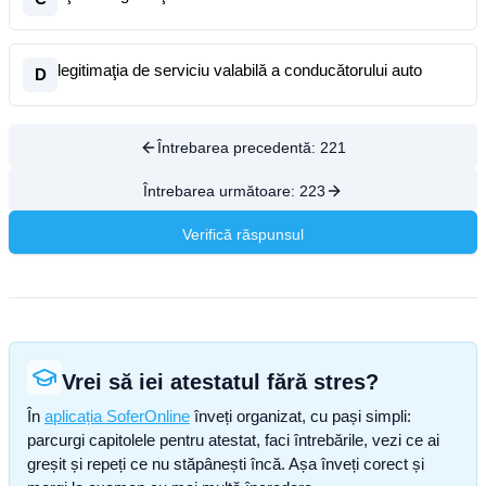
legitimaţia de serviciu valabilă a conducătorului auto
D
Întrebarea precedentă:
221
Întrebarea următoare:
223
Verifică răspunsul
Vrei să iei atestatul fără stres?
În
aplicația SoferOnline
înveți organizat, cu pași simpli:
parcurgi capitolele pentru atestat, faci întrebările, vezi ce ai
greșit și repeți ce nu stăpânești încă. Așa înveți corect și