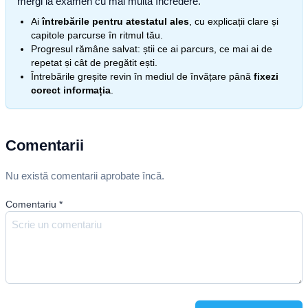
mergi la examen cu mai multă încredere.
Ai
întrebările pentru atestatul ales
, cu explicații clare și
capitole parcurse în ritmul tău.
Progresul rămâne salvat: știi ce ai parcurs, ce mai ai de
repetat și cât de pregătit ești.
Întrebările greșite revin în mediul de învățare până
fixezi
corect informația
.
Comentarii
Nu există comentarii aprobate încă.
Comentariu
*