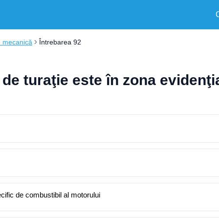
e mecanică
Întrebarea 92
ul de turaţie este în zona eviden
ific de combustibil al motorului