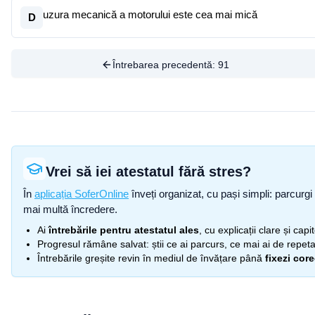
uzura mecanică a motorului este cea mai mică
D
Întrebarea precedentă:
91
Vrei să iei atestatul fără stres?
În
aplicația SoferOnline
înveți organizat, cu pași simpli: parcurgi 
mai multă încredere.
Ai
întrebările pentru atestatul ales
, cu explicații clare și cap
Progresul rămâne salvat: știi ce ai parcurs, ce mai ai de repetat
Întrebările greșite revin în mediul de învățare până
fixezi cor