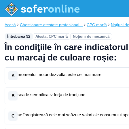
Acasă
Chestionare atestate profesional...
CPC marfă
Noțiuni d
Întrebarea 92
Atestat CPC marfă
Noțiuni de mecanică
În condiţiile în care indicator
cu marcaj de culoare roşie:
momentul motor dezvoltat este cel mai mare
A
scade semnificativ forţa de tracţiune
B
se înregistrează cele mai scăzute valori ale consumului spec
C