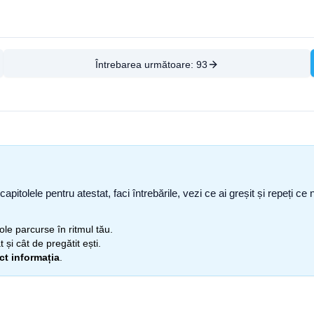
Întrebarea următoare:
93
capitolele pentru atestat, faci întrebările, vezi ce ai greșit și repeți 
itole parcurse în ritmul tău.
 și cât de pregătit ești.
ect informația
.