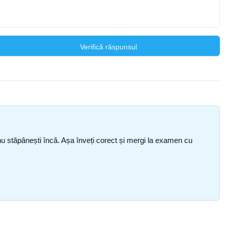
Verifică răspunsul
ce nu stăpânești încă. Așa înveți corect și mergi la examen cu