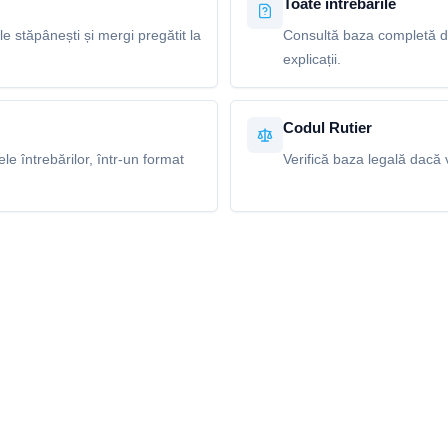
Toate întrebările
le stăpânești și mergi pregătit la
Consultă baza completă de
explicații.
Codul Rutier
e întrebărilor, într-un format
Verifică baza legală dacă v