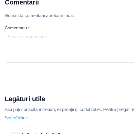
Comentarii
Nu există comentarii aprobate încă.
Comentariu
*
Legături utile
Aici poți consulta întrebări, explicații și codul rutier. Pentru pregătir
SoferOnline
.