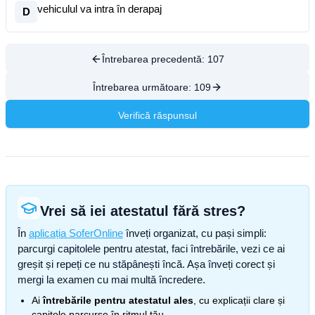
vehiculul va intra în derapaj
D
Întrebarea precedentă:
107
Întrebarea următoare:
109
Verifică răspunsul
Vrei să iei atestatul fără stres?
În
aplicația SoferOnline
înveți organizat, cu pași simpli:
parcurgi capitolele pentru atestat, faci întrebările, vezi ce ai
greșit și repeți ce nu stăpânești încă. Așa înveți corect și
mergi la examen cu mai multă încredere.
Ai
întrebările pentru atestatul ales
, cu explicații clare și
capitole parcurse în ritmul tău.