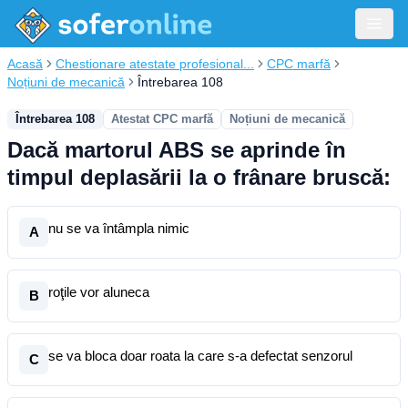
Acasă
Chestionare atestate profesional...
CPC marfă
Noțiuni de mecanică
Întrebarea 108
Întrebarea 108
Atestat CPC marfă
Noțiuni de mecanică
Dacă martorul ABS se aprinde în
timpul deplasării la o frânare bruscă:
nu se va întâmpla nimic
A
roţile vor aluneca
B
se va bloca doar roata la care s-a defectat senzorul
C