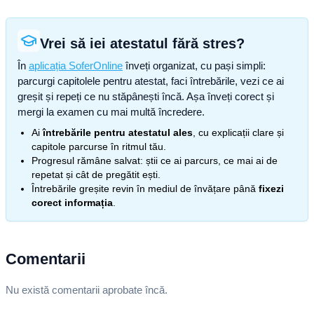
Vrei să iei atestatul fără stres?
În
aplicația SoferOnline
înveți organizat, cu pași simpli:
parcurgi capitolele pentru atestat, faci întrebările, vezi ce ai
greșit și repeți ce nu stăpânești încă. Așa înveți corect și
mergi la examen cu mai multă încredere.
Ai
întrebările pentru atestatul ales
, cu explicații clare și
capitole parcurse în ritmul tău.
Progresul rămâne salvat: știi ce ai parcurs, ce mai ai de
repetat și cât de pregătit ești.
Întrebările greșite revin în mediul de învățare până
fixezi
corect informația
.
Comentarii
Nu există comentarii aprobate încă.