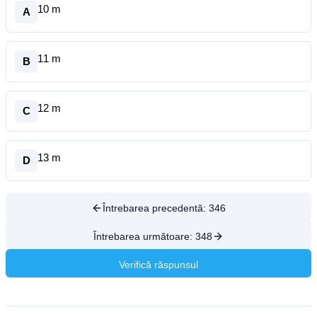
10 m
A
11 m
B
12 m
C
13 m
D
Întrebarea precedentă:
346
Întrebarea următoare:
348
Verifică răspunsul