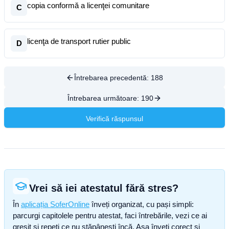
copia conformă a licenţei comunitare
C
licenţa de transport rutier public
D
Întrebarea precedentă:
188
Întrebarea următoare:
190
Verifică răspunsul
Vrei să iei atestatul fără stres?
În
aplicația SoferOnline
înveți organizat, cu pași simpli:
parcurgi capitolele pentru atestat, faci întrebările, vezi ce ai
greșit și repeți ce nu stăpânești încă. Așa înveți corect și