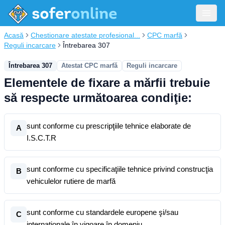
Acasă
Chestionare atestate profesional...
CPC marfă
Reguli incarcare
Întrebarea 307
Întrebarea 307
Atestat CPC marfă
Reguli incarcare
Elementele de fixare a mărfii trebuie
să respecte următoarea condiţie:
sunt conforme cu prescripţiile tehnice elaborate de
A
I.S.C.T.R
sunt conforme cu specificaţiile tehnice privind construcţia
B
vehiculelor rutiere de marfă
sunt conforme cu standardele europene şi/sau
C
internaţionale în vigoare în domeniu