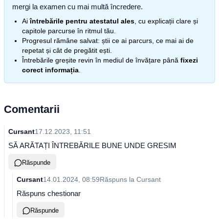
mergi la examen cu mai multă încredere.
Ai
întrebările pentru atestatul ales
, cu explicații clare și
capitole parcurse în ritmul tău.
Progresul rămâne salvat: știi ce ai parcurs, ce mai ai de
repetat și cât de pregătit ești.
Întrebările greșite revin în mediul de învățare până
fixezi
corect informația
.
Comentarii
Cursant
17.12.2023, 11:51
SĂ ARĂTAȚI ÎNTREBĂRILE BUNE UNDE GRESIM
Răspunde
Cursant
14.01.2024, 08:59
Răspuns la
Cursant
Răspuns chestionar
Răspunde