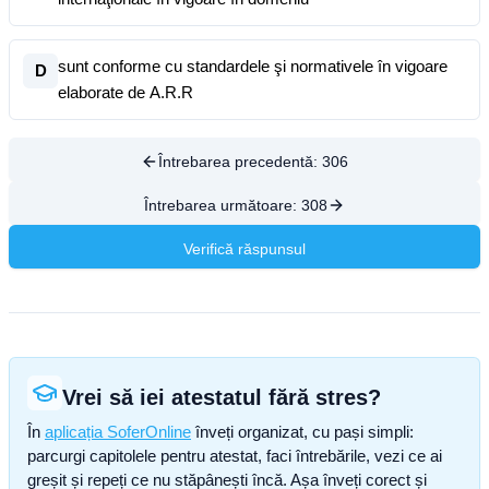
sunt conforme cu standardele şi normativele în vigoare
D
elaborate de A.R.R
Întrebarea precedentă:
306
Întrebarea următoare:
308
Verifică răspunsul
Vrei să iei atestatul fără stres?
În
aplicația SoferOnline
înveți organizat, cu pași simpli:
parcurgi capitolele pentru atestat, faci întrebările, vezi ce ai
greșit și repeți ce nu stăpânești încă. Așa înveți corect și