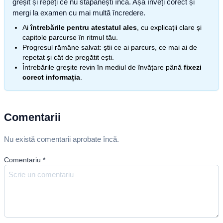
greșit și repeți ce nu stăpânești încă. Așa înveți corect și
mergi la examen cu mai multă încredere.
Ai
întrebările pentru atestatul ales
, cu explicații clare și
capitole parcurse în ritmul tău.
Progresul rămâne salvat: știi ce ai parcurs, ce mai ai de
repetat și cât de pregătit ești.
Întrebările greșite revin în mediul de învățare până
fixezi
corect informația
.
Comentarii
Nu există comentarii aprobate încă.
Comentariu
*