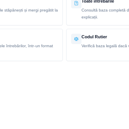
Toate întrebările
le stăpânești și mergi pregătit la
Consultă baza completă de
explicații.
Codul Rutier
e întrebărilor, într-un format
Verifică baza legală dacă v