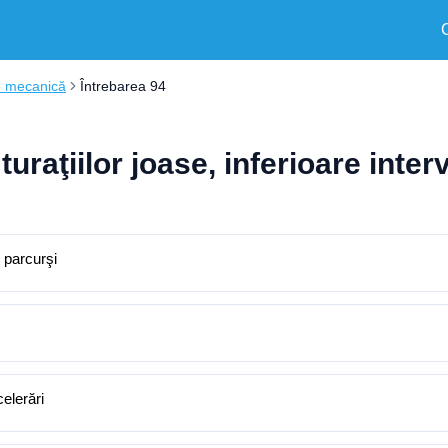
e mecanică
Întrebarea 94
uraţiilor joase, inferioare inter
 parcurşi
elerări