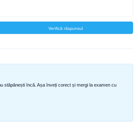
Verifică răspunsul
ce nu stăpânești încă. Așa înveți corect și mergi la examen cu