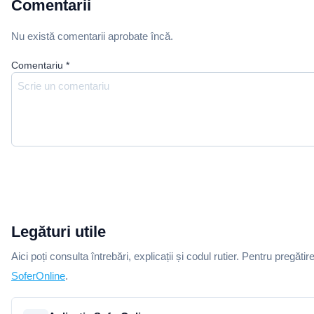
Comentarii
Nu există comentarii aprobate încă.
Comentariu
*
Legături utile
Aici poți consulta întrebări, explicații și codul rutier. Pentru pregătir
SoferOnline
.