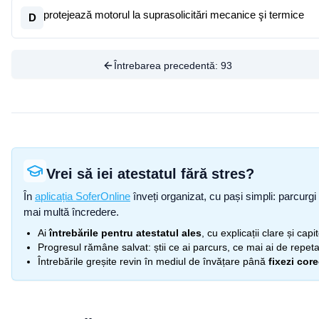
protejează motorul la suprasolicitări mecanice şi termice
D
Întrebarea precedentă:
93
Vrei să iei atestatul fără stres?
În
aplicația SoferOnline
înveți organizat, cu pași simpli: parcurgi 
mai multă încredere.
Ai
întrebările pentru atestatul ales
, cu explicații clare și cap
Progresul rămâne salvat: știi ce ai parcurs, ce mai ai de repetat
Întrebările greșite revin în mediul de învățare până
fixezi cor