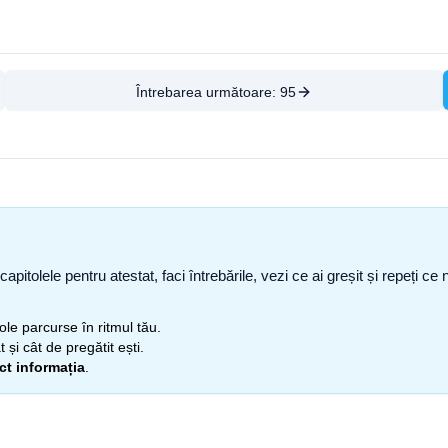
Întrebarea următoare:
95
capitolele pentru atestat, faci întrebările, vezi ce ai greșit și repeți 
itole parcurse în ritmul tău.
 și cât de pregătit ești.
ect informația
.